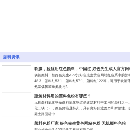
新闻资讯
News
颜料资讯
吹膜，拉丝用红色颜料，中国红 好色先生成人官方
偶氮颜料：如好色先生APP污好色先生黄色网站红色系中的颜料红48:
48:3、颜料红53:1、颜料红57:1、颜料红122等，可用于吹塑薄膜
氨基偶氮苯重氮化与β-
建筑材料用的颜料色粉有哪些？
无机颜料氧化铁系颜料氧化铁红是建筑材料中常用的颜料之一
化二铁（），颜色鲜艳且持久，具有良好的遮盖力和耐候性。
凝土路面砖中
颜料色粉厂家 好色先生黄色网站色粉 无机颜料色粉
邢台好色先生APP污化工科技有限公司