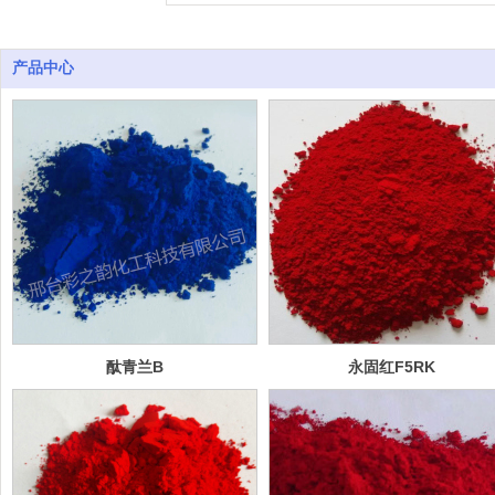
产品中心
酞青兰B
永固红F5RK