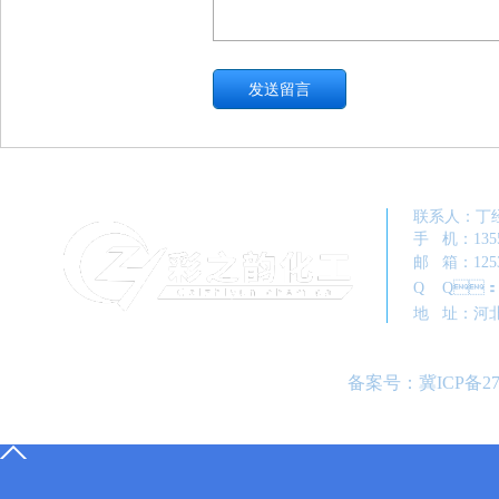
联系人
手 机：
邮 箱：1
Q Q：1
地 址
备案号：
冀ICP备27
13552017698