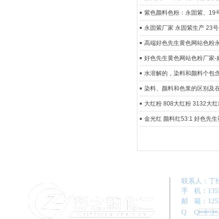
紫色颜料色粉：永固紫
永固紫厂家 永固紫生产 23号
高端好色先生黄色网站色粉永固
好色先生黄色网站色粉厂家-
水溶解的，染料和颜料个包含
染料、颜料和色浆的区别
大红粉 808大红粉 3132
金光红 颜料红53:1 好色
联系人
手 机：1
邮 箱：12
Q Q：